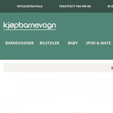
TRYGGHETSAVTALE
FRAKTFRITT FRA 999 KR
45 
BARNEVOGNER
BILSTOLER
BABY
SPISE & MATE
S
Bugaboo Giraffe Matstol Natural Wood/White