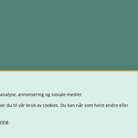
 analyse, annonsering og sosiale medier.
er du til vår bruk av cookies. Du kan når som helst endre eller
ring
.
ET
LEKER