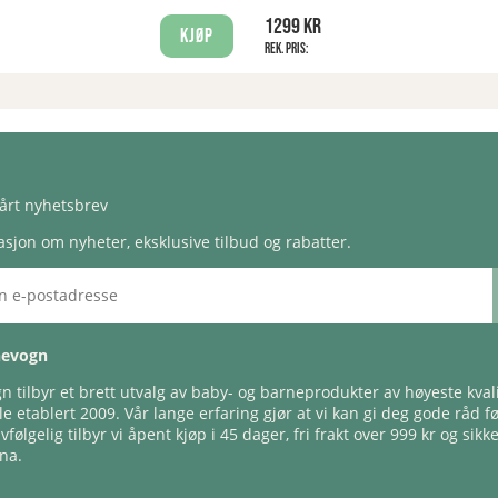
1299 kr
Kjøp
Rek. pris:
årt nyhetsbrev
sjon om nyheter, eksklusive tilbud og rabatter.
nevogn
 tilbyr et brett utvalg av baby- og barneprodukter av høyeste kvali
e etablert 2009. Vår lange erfaring gjør at vi kan gi deg gode råd f
lvfølgelig tilbyr vi åpent kjøp i 45 dager, fri frakt over 999 kr og sikk
na.