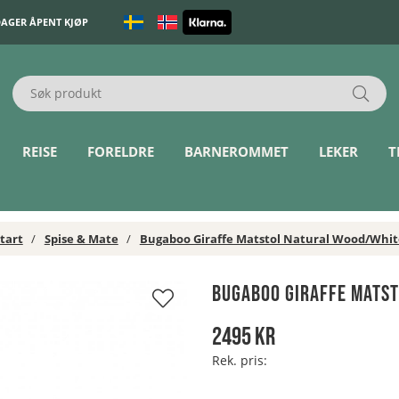
DAGER ÅPENT KJØP
REISE
FORELDRE
BARNEROMMET
LEKER
T
tart
Spise & Mate
Bugaboo Giraffe Matstol Natural Wood/Whit
Bugaboo Giraffe Mats
2495
kr
Rek. pris: