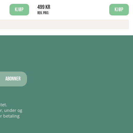
499 kr
Kjøp
Kjøp
Rek. pris:
Abonner
tet.
ør, under og
er betaling