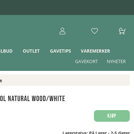
ILBUD
OUTLET
GAVETIPS
VAREMERKER
GAVEKORT
NYHETER
e
tol Natural Wood/White
Kjøp
Lagerstatus:
På Lager - 2-5 dager