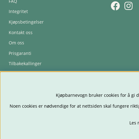
FAQ
Integritet
Kjøpsbetingelser
Kontakt oss
Om oss
Prisgaranti
Tilbakekallinger
Trygghetsavtale
Kjøpbarnevogn bruker cookies for å gi d
Noen cookies er nødvendige for at nettsiden skal fungere rikti
Les 
BARNEVOGNER
BILS