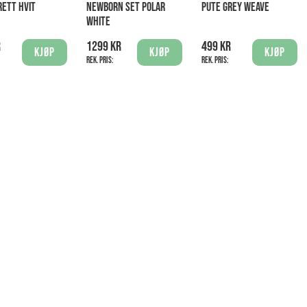
RETT HVIT
NEWBORN SET POLAR
PUTE GREY WEAVE
WHITE
r
1299 kr
499 kr
Kjøp
Kjøp
Kjøp
Rek. pris:
Rek. pris: