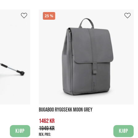
25
BUGABOO RYGGSEKK MOON GREY
1462 kr
1949 kr
Kjøp
Kjøp
Rek. pris: