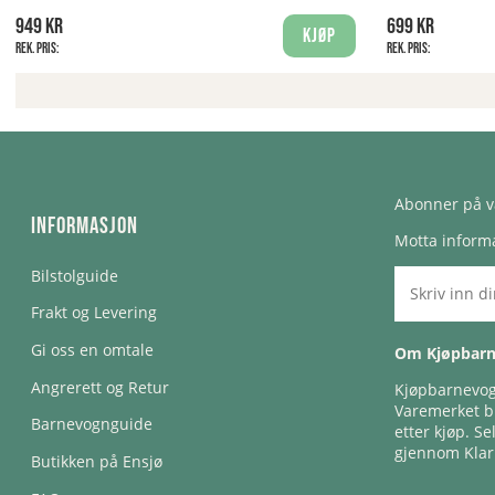
949 kr
699 kr
Kjøp
Rek. pris:
Rek. pris:
Abonner på v
Informasjon
Motta informa
Bilstolguide
Frakt og Levering
Gi oss en omtale
Om Kjøpbar
Angrerett og Retur
Kjøpbarnevogn
Varemerket bl
Barnevognguide
etter kjøp. Se
gjennom Klar
Butikken på Ensjø