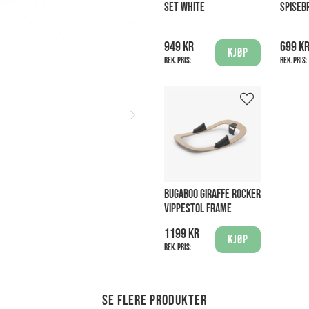
SET WHITE
SPISEB
949 kr
699 k
Kjøp
Rek. pris:
Rek. pris:
BUGABOO GIRAFFE ROCKER
VIPPESTOL FRAME
1199 kr
Kjøp
Rek. pris:
Se flere produkter