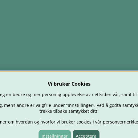
Vi bruker Cookies
eg en bedre og mer personlig opplevelse av nettsiden vår, samt til
g, mens andre er valgfrie under ”Innstillinger”. Ved å godta samtykk
trekke tilbake samtykket ditt.
mer om hvordan og hvorfor vi bruker cookies i vår
personvernerklæ
TOLER
BABY
SPISE & MATE
REISE
FORELDRE
BARNEROMM
TILBUD
OUTLET
GAVETIPS
Inställningar
Acceptera