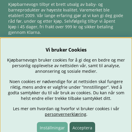
Kjøpbarnevogn tilbyr et brett utvalg av baby- og
barneprodukter av høyeste kvalitet. Varemerket ble
etablert 2009. Vår lange erfaring gjør at vi kan gi deg gode
råd før, under og etter kjøp. Selvfølgelig tilbyr vi åpent
kjøp i 45 dager, fri frakt over 999 kr og sikker betaling
gjennom Klarna.
Vi bruker Cookies
Kjøpbarnevogn bruker cookies for å gi deg en bedre og mer
personlig opplevelse av nettsiden vår, samt til analyse,
annonsering og sosiale medier.
Noen cookies er nødvendige for at nettsiden skal fungere
riktig, mens andre er valgfrie under ”Innstillinger”. Ved å
BARNEVOGNER
BILSTOLER
BABY
SPISE & MATE
REISE
godta samtykker du til vår bruk av cookies. Du kan når som
FORELDRE
BARNEROMMET
LEKER
TILBUD
OUTLET
helst endre eller trekke tilbake samtykket ditt.
GAVETIPS
Les mer om hvordan og hvorfor vi bruker cookies i vår
personvernerklæring
.
Inställningar
Acceptera