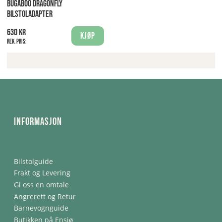
BUGABOO DRAGONFLY
BILSTOLADAPTER
630 kr
Kjøp
Rek. pris:
Informasjon
Bilstolguide
Frakt og Levering
Gi oss en omtale
Angrerett og Retur
Barnevognguide
Butikken på Ensjø