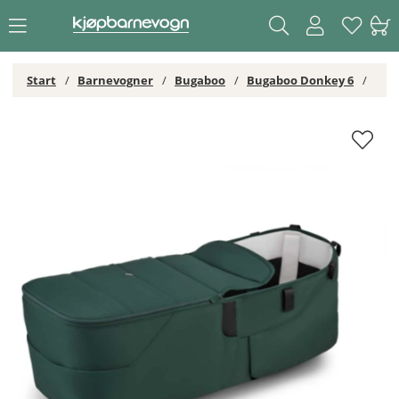
Start
Barnevogner
Bugaboo
Bugaboo Donkey 6
Bugaboo Donkey 6 Liggedelstekstil Fern Green