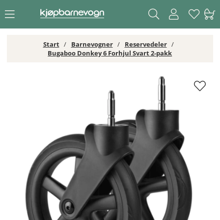
Start
Barnevogner
Reservedeler
Bugaboo Donkey 6 Forhjul Svart 2-pakk
Bugaboo Donkey 6 Forhjul Svart 2-pakk