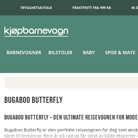
TRYGGHETSAVTALE
FRAKTFRITT FRA 999 KR
45 
BARNEVOGNER
BILSTOLER
BABY
SPISE & MATE
Bugaboo Butterfly
Bugaboo Butterfly – Den ultimate reisevognen for mode
Bugaboo Butterfly er den perfekte reisevognen for deg som ønsk
kåret til testvinner flere år på rad og får skryt av både eksperte