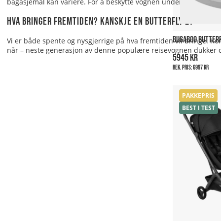
bagasjemål kan variere. For å beskytte vognen under reisen anb
Hva bringer fremtiden? Kanskje en Butterfly 2?
BUGABOO BUTTERF
Vi er både spente og nysgjerrige på hva fremtiden vil bringe. Ko
når – neste generasjon av denne populære reisevognen dukker o
5945 kr
Rek. pris:
6997 kr
PAKKEPRIS
BEST I TEST