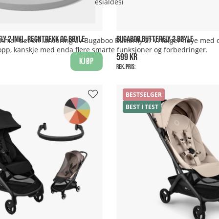
efaler vi å pakke den i den spesialdesignede Bugaboo Butterfly tr
LY 2 INKL. REGNTREKK OG BØYLE
BUGABOO BUTTERFLY 2 BØYLE
mmer det en lansering av Bugaboo Butterfly 2? Vi følger nøye med og
pp, kanskje med enda flere smarte funksjoner og forbedringer.
599 kr
Kjøp
Rek. pris:
BESTSELGER
BEST I TEST