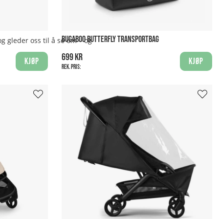
ansportbagen.
BUGABOO BUTTERFLY TRANSPORTBAG
 gleder oss til å se om – og
699 kr
Kjøp
Kjøp
Rek. pris: