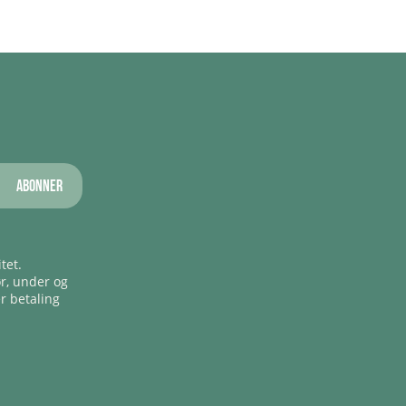
Abonner
tet.
ør, under og
er betaling