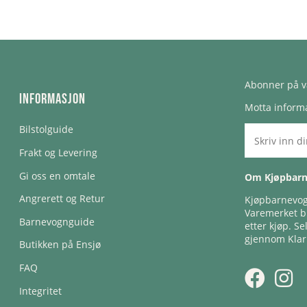
Abonner på v
Informasjon
Motta informa
Bilstolguide
Frakt og Levering
Gi oss en omtale
Om Kjøpbar
Angrerett og Retur
Kjøpbarnevogn
Varemerket bl
Barnevognguide
etter kjøp. Se
gjennom Klar
Butikken på Ensjø
FAQ
Integritet