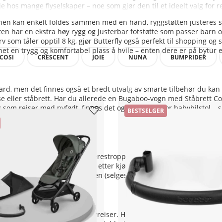
os mange flyselskaper – noe som gjør den til et ideelt valg for re
nen kan enkelt foldes sammen med én hånd, ryggstøtten justeres sm
ten har en ekstra høy rygg og justerbar fotstøtte som passer barn op
om tåler opptil 8 kg, gjør Butterfly også perfekt til shopping og 
et en trygg og komfortabel plass å hvile – enten dere er på bytur el
COSI
CRESCENT
JOIE
NUNA
BUMPRIDER
rd, men det finnes også et bredt utvalg av smarte tilbehør du kan
se eller ståbrett. Har du allerede en Bugaboo-vogn med Ståbrett C
 som reiser med nyfødt, finnes det også adapter for babybilstol – sl
BESTSELGER
tteinnlegget, handlekurven og bærestroppen kan maskinvaskes på 30 
es til 4 år ved registrering etter kjøp. Den robuste konstruksjonen 
gaboo Butterfly transportbagen (selges separat).
som gjør den ideell for flyreiser. Husk å sjekke med ditt flyselskap