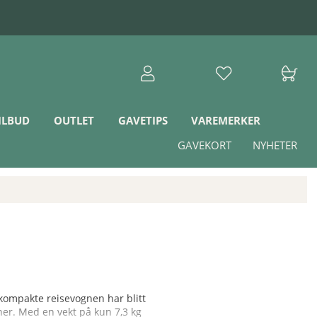
ILBUD
OUTLET
GAVETIPS
VAREMERKER
GAVEKORT
NYHETER
kompakte reisevognen har blitt
oner. Med en vekt på kun 7,3 kg