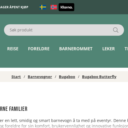
DAGER ÅPENT KJØP
REISE
FORELDRE
BARNEROMMET
LEKER
T
Start
Barnevogner
Bugaboo
Bugaboo Butterfly
rne familier
er en lett, smidig og smart barnevogn å ta med på eventyr. Denne 
r og foreldre for sin komfort, brukervennlighet og innovative funksj