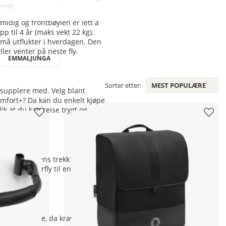
iser.
idig og frontbøylen er lett å
p til 4 år (maks vekt 22 kg).
små utflukter i hverdagen. Den
ler venter på neste fly.
EMMALJUNGA
Sorter etter:
MEST POPULÆRE
 supplere med. Velg blant
omfort+? Da kan du enkelt kjøpe
ik at du kan reise trygt og
°C, mens basens trekk bør
gjør Butterfly til en pålitelig
 før avreise, da krav til