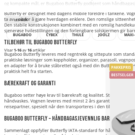
og kompakte mål, er Bugaboo Butterfly godkjent som håndbagasje h
Butterfly er designet med dagens mobile foreldre i tankene. Vog
ta av – alt for å gjøre hverdagen enklere. Den romslige sitteenhe
Den stabile konstruksjonen kombinert med en romslig handlekurv s
sjenerøse hvilestillingen og den forlengbare solskjermen gir barn
BUGABOO
CYBEX
THULE
JOOLZ
MAXI-
Tilbehør til Bugaboo Butterfly
Visar
1-16
av
16
artiklar
Bugaboo Butterfly leveres med regntrekk og sittepute som standa
praktiske løsninger som koppholder, organizer, parasoll, vognpo
en adapter for å bruke ståbrettet også med din Butterfly. For deg
PAKKEPRIS
praktisk helt fra starten.
BESTSELGER
Bærekraft og garanti
Bugaboo setter høye krav til bærekraft og kvalitet. Stoffet i si
håndvaskes. Vognen leveres med minst 2 års garanti, som kan utvid
reisepartner, spesielt når den transporteres i den tilhørende Bu
Bugaboo Butterfly – håndbagasjevennlig barnevogn
Sammenlagt oppfyller Butterfly IATA-standard for håndbagasje, noe 