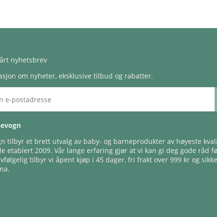
årt nyhetsbrev
sjon om nyheter, eksklusive tilbud og rabatter.
nevogn
 tilbyr et brett utvalg av baby- og barneprodukter av høyeste kvali
e etablert 2009. Vår lange erfaring gjør at vi kan gi deg gode råd f
lvfølgelig tilbyr vi åpent kjøp i 45 dager, fri frakt over 999 kr og sikk
na.