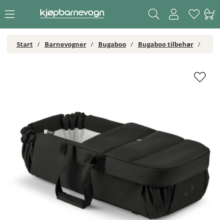
Start
Barnevogner
Bugaboo
Bugaboo tilbehør
Bugaboo Babynest Heritage Black