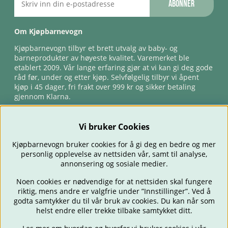
Abonner
Om Kjøpbarnevogn
Kjøpbarnevogn tilbyr et brett utvalg av baby- og
barneprodukter av høyeste kvalitet. Varemerket ble
etablert 2009. Vår lange erfaring gjør at vi kan gi deg gode
råd før, under og etter kjøp. Selvfølgelig tilbyr vi åpent
kjøp i 45 dager, fri frakt over 999 kr og sikker betaling
gjennom Klarna.
Vi bruker Cookies
Kjøpbarnevogn bruker cookies for å gi deg en bedre og mer
personlig opplevelse av nettsiden vår, samt til analyse,
annonsering og sosiale medier.
Noen cookies er nødvendige for at nettsiden skal fungere
riktig, mens andre er valgfrie under ”Innstillinger”. Ved å
BARNEVOGNER
BILSTOLER
BABY
SPISE & MATE
REISE
godta samtykker du til vår bruk av cookies. Du kan når som
FORELDRE
BARNEROMMET
LEKER
TILBUD
OUTLET
helst endre eller trekke tilbake samtykket ditt.
GAVETIPS