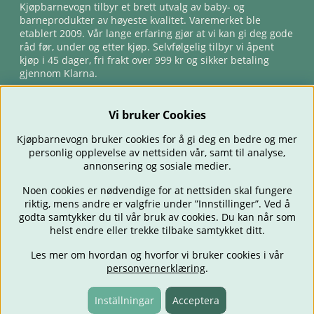
Kjøpbarnevogn tilbyr et brett utvalg av baby- og
barneprodukter av høyeste kvalitet. Varemerket ble
etablert 2009. Vår lange erfaring gjør at vi kan gi deg gode
råd før, under og etter kjøp. Selvfølgelig tilbyr vi åpent
kjøp i 45 dager, fri frakt over 999 kr og sikker betaling
gjennom Klarna.
Vi bruker Cookies
Kjøpbarnevogn bruker cookies for å gi deg en bedre og mer
personlig opplevelse av nettsiden vår, samt til analyse,
annonsering og sosiale medier.
Noen cookies er nødvendige for at nettsiden skal fungere
riktig, mens andre er valgfrie under ”Innstillinger”. Ved å
BARNEVOGNER
BILSTOLER
BABY
SPISE & MATE
REISE
godta samtykker du til vår bruk av cookies. Du kan når som
FORELDRE
BARNEROMMET
LEKER
TILBUD
OUTLET
helst endre eller trekke tilbake samtykket ditt.
GAVETIPS
Les mer om hvordan og hvorfor vi bruker cookies i vår
personvernerklæring
.
Inställningar
Acceptera