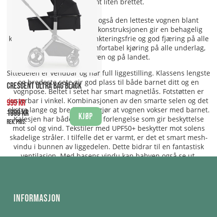
ekstremt liten brettet.
Med sine 9,62 kg er den også den letteste vognen blant
konkurrentene. Den lette konstruksjonen gir en behagelig
kjørefølelse. Hjulene er punkteringsfrie og god fjæring på alle
fire hjul gir en jevn og komfortabel kjøring på alle underlag,
både i byen og på landet.
Sittedelen er vendbar og har full liggestilling. Klassens lengste
og bredeste sete gir god plass til både barnet ditt og en
CRESCENT ULTRA BAG BLACK
vognpose. Beltet i setet har smart magnetlås. Fotstøtten er
justerbar i vinkel. Kombinasjonen av den smarte selen og det
999 kr
ekstra lange og brede setet gjør at vognen vokser med barnet.
1999 kr
Kjøp
Kalesjen har både hette og forlengelse som gir beskyttelse
Rek. pris:
mot sol og vind. Tekstiler med UPF50+ beskytter mot solens
skadelige stråler.
I tilfelle det er varmt, er det et smart mesh-
vindu i bunnen av liggedelen. Dette bidrar til en fantastisk
ventilasjon. Med basens vindu kan babyen også se ut.
Informasjon