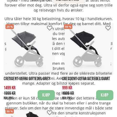
stykke - med setet på. Dette uansett om du har setet vendt
forover eller mot deg. Ultra vil derfor også egne seg som trille
og reisevogn hvis du ønsker.
Ultra tåler hele 30 kg belastning, hvorav 10 kg i handlekurven.
Vognen tilbyr maksimal komfort for deg og barnet ditt. Med
25
50
sin fjærlette vekt er vognen utrolig fleksibel. Glem tungvinte
og tidkrevende steg, alt du trenger å gjøre er å trekke i
håndtaket og vognen foldes automatisk sammen på noen
sekunder. At du også kan slå den sammen med bare én hånd
gjør at du kan holde barnet ditt eller noe annet mens du slår
sammen vognen.
Crescent Ultra passer sammen med mange babybilstoler og
uansett merke. Disse kan brukes med adaptere direkte på
understellet. Ultra passer med flere av de sikkreste bilsetene
fra merker som: Maxi-Cosi, Axkid, Cybex, Nuna, Joie, blant
CRESCENT ULTRA SITTEDEL GREY
CRESCENT ULTRA SITTEDEL SVART
mange. Adapter og bilstol kjøpes separat.
1499 kr
999 kr
1999 kr
1999 kr
Stor og liten
Kjøp
Kjøp
Vognen er kun 58 cm bred, noe som gjør det lettere å passere
Rek. pris:
Rek. pris:
gjennom butikker, når du skal ta heisen eller i andre trange
plasser. Selv om den har de støre innvendige mål i både sete
50
og bag er den takket være den smarte konstruksjonen