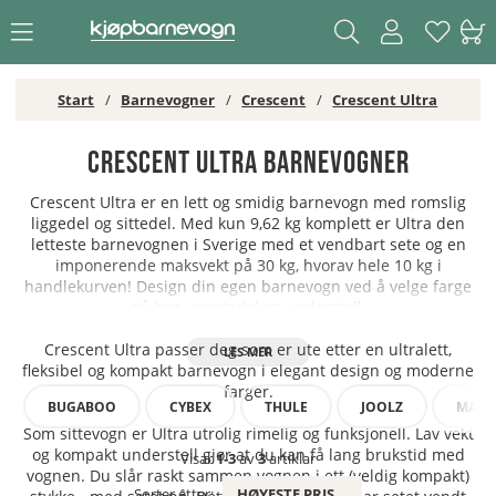
Start
Barnevogner
Crescent
Crescent Ultra
Crescent Ultra Barnevogner
Crescent Ultra er en lett og smidig barnevogn med romslig
liggedel og sittedel. Med kun 9,62 kg komplett er Ultra den
letteste barnevognen i Sverige med et vendbart sete og en
imponerende maksvekt på 30 kg, hvorav hele 10 kg i
handlekurven! Design din egen barnevogn ved å velge farge
på bag, sportsdel og understell.
Crescent Ultra passer deg som er ute etter en ultralett,
fleksibel og kompakt barnevogn i elegant design og moderne
farger.
BUGABOO
CYBEX
THULE
JOOLZ
MAXI-
Som sittevogn er Ultra utrolig rimelig og funksjonell. Lav vekt
og kompakt understell gjør at du kan få lang brukstid med
Visar
1-3
av
3
artiklar
vognen. Du slår raskt sammen vognen i ett (veldig kompakt)
Sorter etter:
HØYESTE PRIS