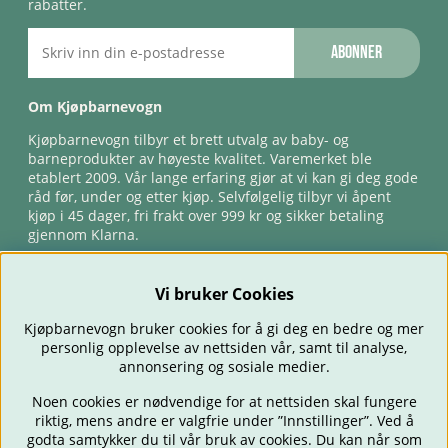
rabatter.
Abonner
Om Kjøpbarnevogn
Kjøpbarnevogn tilbyr et brett utvalg av baby- og
barneprodukter av høyeste kvalitet. Varemerket ble
etablert 2009. Vår lange erfaring gjør at vi kan gi deg gode
råd før, under og etter kjøp. Selvfølgelig tilbyr vi åpent
kjøp i 45 dager, fri frakt over 999 kr og sikker betaling
gjennom Klarna.
Vi bruker Cookies
Kjøpbarnevogn bruker cookies for å gi deg en bedre og mer
personlig opplevelse av nettsiden vår, samt til analyse,
annonsering og sosiale medier.
Noen cookies er nødvendige for at nettsiden skal fungere
riktig, mens andre er valgfrie under ”Innstillinger”. Ved å
BARNEVOGNER
BILSTOLER
BABY
SPISE & MATE
REISE
godta samtykker du til vår bruk av cookies. Du kan når som