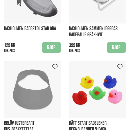
KAXHOLMEN BADESTOL STAR GRÅ
KAXHOLMEN SAMMENLEGGBAR
BADEBALJE GRÅ/HVIT
129 kr
399 kr
Kjøp
Kjøp
Rek. pris:
Rek. pris:
BBLÜV JUSTERBART
RÄTT START BADELEKER
DUSJBESKYTTELSE
REGNBUEENDER 5-PACK