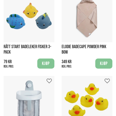
RÄTT START BADELEKER FISKER 3-
ELODIE BADECAPE POWDER PINK
PACK
BOW
79 kr
349 kr
Kjøp
Kjøp
Rek. pris:
Rek. pris: