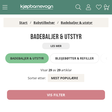
Start
Babytilbehør
Badebaljer & utstyr
Badebaljer & utstyr
BADEBALJER & UTSTYR
BLEIJEBØTTER & REFILLER
OM
Visar
29
av
29
artiklar
Sorter etter:
MEST POPULÆRE
VIS FILTER