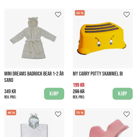
33
MINI DREAMS BADROCK BEAR 1-2 ÅR
MY CARRY POTTY SKAMMEL BI
SAND
199 kr
349 kr
299 kr
Kjøp
Kjøp
Rek. pris:
Rek. pris:
40
75