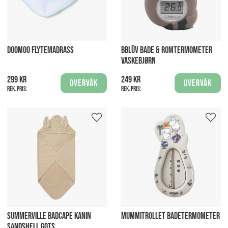
DOOMOO FLYTEMADRASS
BBLÜV BADE & ROMTERMOMETER
VASKEBJØRN
299 kr
249 kr
Overvåk
Overvåk
Rek. pris:
Rek. pris:
SUMMERVILLE BADCAPE KANIN
MUMMITROLLET BADETERMOMETER
SANDSHELL GOTS