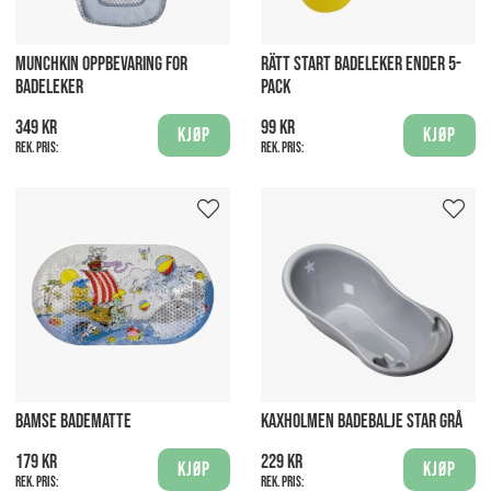
MUNCHKIN OPPBEVARING FOR
RÄTT START BADELEKER ENDER 5-
BADELEKER
PACK
349 kr
99 kr
Kjøp
Kjøp
Rek. pris:
Rek. pris:
BAMSE BADEMATTE
KAXHOLMEN BADEBALJE STAR GRÅ
179 kr
229 kr
Kjøp
Kjøp
Rek. pris:
Rek. pris: