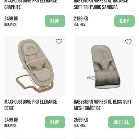
MAXI-COSI DOVE PRO ELEGANCE
BABYBJÖRN VIPPESTOL BALANCE
GRAPHITE
SOFT TRI-FABRIC SANDGRÅ
2499 kr
2199 kr
Kjøp
Kjøp
Rek. pris:
Rek. pris:
MAXI-COSI DOVE PRO ELEGANCE
BABYBJØRN VIPPESTOL BLISS SOFT
BEIGE
MESH GRÅBEIGE
2499 kr
2599 kr
Kjøp
Bestill
Rek. pris:
Rek. pris: