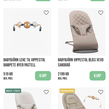
BABYBJÖRN LEKE TIL VIPPESTOL
BABYBJÖRN VIPPESTOL BLISS VEVD
RAMPETE ØYER PASTELL
SANDGRÅ
519 kr
2199 kr
Kjøp
Kjøp
Rek. pris:
Rek. pris:
BEST I TEST
PAKKEPRIS