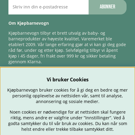
Abonner
Om Kjøpbarnevogn
Kjøpbarnevogn tilbyr et brett utvalg av baby- og
barneprodukter av høyeste kvalitet. Varemerket ble
etablert 2009. Vår lange erfaring gjør at vi kan gi deg gode
råd før, under og etter kjøp. Selvfølgelig tilbyr vi åpent
kjøp i 45 dager, fri frakt over 999 kr og sikker betaling
gjennom Klarna.
Vi bruker Cookies
Kjøpbarnevogn bruker cookies for å gi deg en bedre og mer
personlig opplevelse av nettsiden vår, samt til analyse,
annonsering og sosiale medier.
Noen cookies er nødvendige for at nettsiden skal fungere
riktig, mens andre er valgfrie under ”Innstillinger”. Ved å
BARNEVOGNER
BILSTOLER
BABY
SPISE & MATE
REISE
godta samtykker du til vår bruk av cookies. Du kan når som
FORELDRE
BARNEROMMET
LEKER
TILBUD
OUTLET
helst endre eller trekke tilbake samtykket ditt.