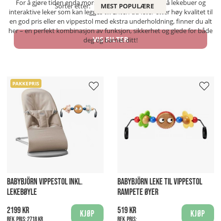
For å gjøre tiden enda morsommere, finnes det også lekebuer og
Sorter etter:
MEST POPULÆRE
interaktive leker som kan legges til. Enten du leter etter høy kvalitet til
en god pris eller en vippestol med ekstra underholdning, finner du alt
her – en perfekt kombinasjon av funksjon, sikkerhet og glede for både
VIS FILTER
deg og barnet ditt!
PAKKEPRIS
BABYBJÖRN VIPPESTOL INKL.
BABYBJÖRN LEKE TIL VIPPESTOL
LEKEBØYLE
RAMPETE ØYER
2199 kr
519 kr
Kjøp
Kjøp
Rek. pris:
2718 kr
Rek. pris: