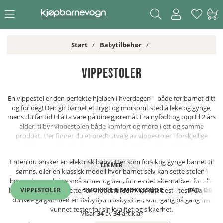
Start
Babytilbehør
Vippestoler
En vippestol er den perfekte hjelpen i hverdagen – både for barnet ditt
og for deg! Den gir barnet et trygt og morsomt sted å leke og gynge,
mens du får tid til å ta vare på dine gjøremål. Fra nyfødt og opp til 2 års
alder, tilbyr vippestolen både komfort og moro i ett og samme
produkt. Her finner du et bredt utvalg av vippestoler i forskjellige
prisklasser, slik at du kan velge den beste for akkurat ditt barn.
Enten du ønsker en elektrisk babysitter som forsiktig gynge barnet til
sømns, eller en klassisk modell hvor barnet selv kan sette stolen i
bevegelse med sine små armer og ben, finnes det alternativer for alle
VIPPESTOLER
SMOKKER & SMOKKESNOR
BAD- OG ST
behov. Er du på jakt etter en vippestol som har fått best i test? Da kan
du ikke gå galt med en BabyBjörn babysitter, som gang på gang har
vunnet tester for sin kvalitet og sikkerhet.
Visar
34
av
34
artiklar