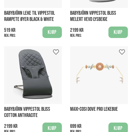
BABYBJÖRN LEKE TIL VIPPESTOL
BABYBJÖRN VIPPESTOL BLISS
RAMPETE ØYER BLACK & WHITE
MELERT VEVD LYSBEIGE
519 kr
2199 kr
Kjøp
Kjøp
Rek. pris:
Rek. pris:
BABYBJÖRN VIPPESTOL BLISS
MAXI-COSI DOVE PRO LEKEBUE
COTTON ANTHRACITE
2199 kr
699 kr
Kjøp
Kjøp
Rek. pris:
Rek. pris: