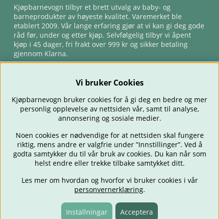
Kjøpbarnevogn tilbyr et brett utvalg av baby- og
barneprodukter av høyeste kvalitet. Varemerket ble
etablert 2009. Vår lange erfaring gjør at vi kan gi deg gode
råd før, under og etter kjøp. Selvfølgelig tilbyr vi åpent
kjøp i 45 dager, fri frakt over 999 kr og sikker betaling
gjennom Klarna.
Vi bruker Cookies
Kjøpbarnevogn bruker cookies for å gi deg en bedre og mer
personlig opplevelse av nettsiden vår, samt til analyse,
annonsering og sosiale medier.
Noen cookies er nødvendige for at nettsiden skal fungere
riktig, mens andre er valgfrie under ”Innstillinger”. Ved å
BARNEVOGNER
BILSTOLER
BABY
SPISE & MATE
REISE
godta samtykker du til vår bruk av cookies. Du kan når som
FORELDRE
BARNEROMMET
LEKER
TILBUD
OUTLET
helst endre eller trekke tilbake samtykket ditt.
GAVETIPS
Les mer om hvordan og hvorfor vi bruker cookies i vår
personvernerklæring
.
Inställningar
Acceptera