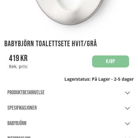
BabyBjörn Toalettsete Hvit/Grå
419
kr
Kjøp
Rek. pris:
Lagerstatus:
På Lager - 2-5 dager
PRODUKTBESKRIVELSE
SPESIFIKASJONER
BABYBJÖRN