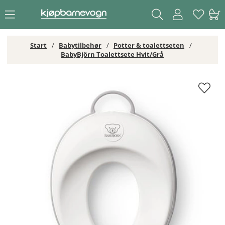
Start
Babytilbehør
Potter & toalettseten
BabyBjörn Toalettsete Hvit/Grå
BabyBjörn Toalettsete Hvit/Grå