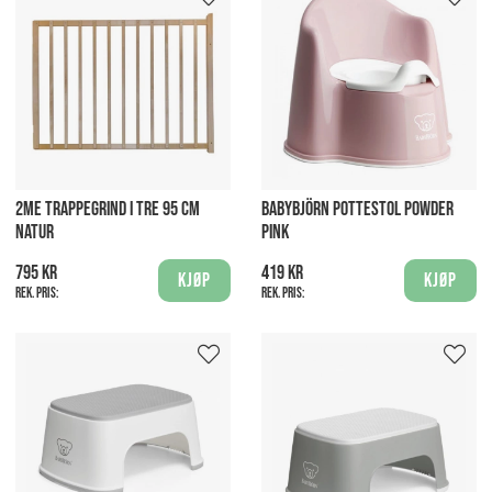
2ME TRAPPEGRIND I TRE 95 CM
BABYBJÖRN POTTESTOL POWDER
NATUR
PINK
795 kr
419 kr
Kjøp
Kjøp
Rek. pris:
Rek. pris: