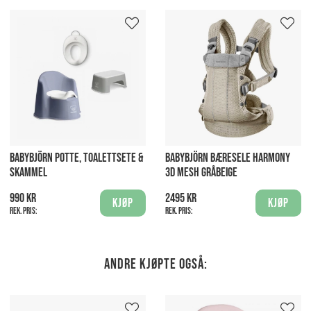
BABYBJÖRN POTTE, TOALETTSETE &
BABYBJÖRN BÆRESELE HARMONY
SKAMMEL
3D MESH GRÅBEIGE
990 kr
2495 kr
Kjøp
Kjøp
Rek. pris:
Rek. pris:
Andre kjøpte også: