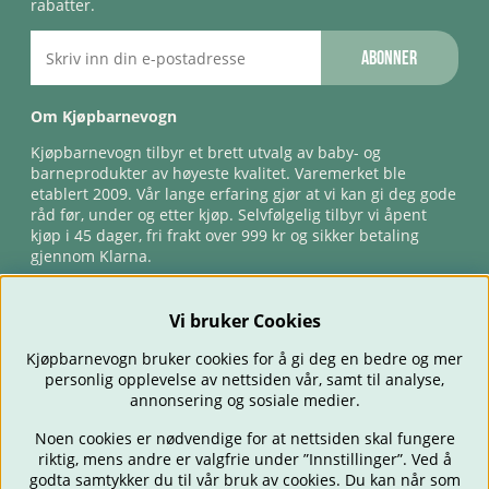
rabatter.
Abonner
Om Kjøpbarnevogn
Kjøpbarnevogn tilbyr et brett utvalg av baby- og
barneprodukter av høyeste kvalitet. Varemerket ble
etablert 2009. Vår lange erfaring gjør at vi kan gi deg gode
råd før, under og etter kjøp. Selvfølgelig tilbyr vi åpent
kjøp i 45 dager, fri frakt over 999 kr og sikker betaling
gjennom Klarna.
Vi bruker Cookies
Kjøpbarnevogn bruker cookies for å gi deg en bedre og mer
personlig opplevelse av nettsiden vår, samt til analyse,
annonsering og sosiale medier.
Noen cookies er nødvendige for at nettsiden skal fungere
riktig, mens andre er valgfrie under ”Innstillinger”. Ved å
BARNEVOGNER
BILSTOLER
BABY
SPISE & MATE
REISE
godta samtykker du til vår bruk av cookies. Du kan når som