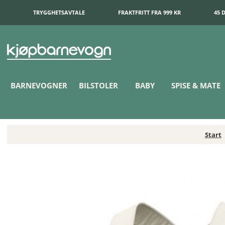
TRYGGHETSAVTALE
FRAKTFRITT FRA 999 KR
45 
BARNEVOGNER
BILSTOLER
BABY
SPISE & MATE
Start
BabyBjörn Bæresele Mini 3D Jersey Light Beige