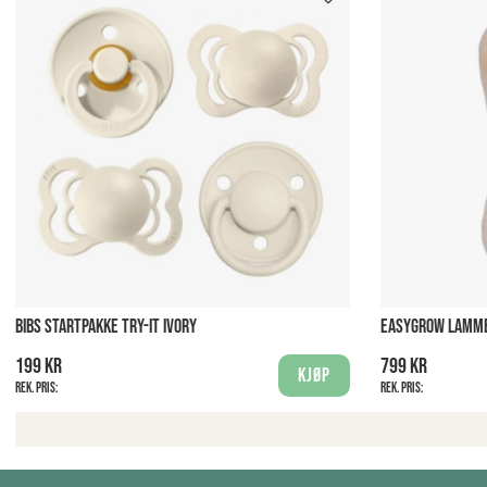
BIBS STARTPAKKE TRY-IT IVORY
EASYGROW LAMME
199 kr
799 kr
Kjøp
Rek. pris:
Rek. pris: