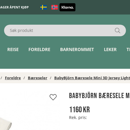
DAGER ÅPENT KJØP
REISE
FORELDRE
BARNEROMMET
LEKER
T
Foreldre
Bæreseler
BabyBjörn Bæresele Mini 3D Jersey Light
BabyBjörn Bæresele Mi
1160
kr
Rek. pris: