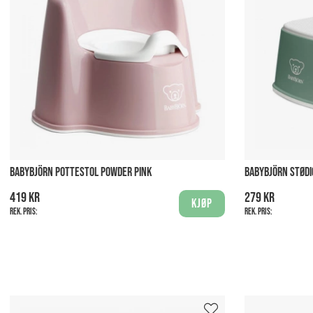
BABYBJÖRN POTTESTOL POWDER PINK
BABYBJÖRN STØD
419 kr
279 kr
Kjøp
Rek. pris:
Rek. pris: