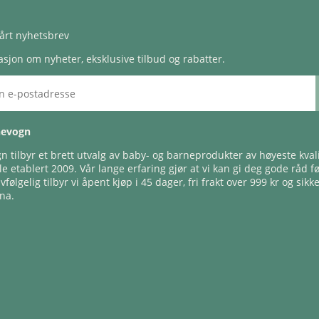
årt nyhetsbrev
sjon om nyheter, eksklusive tilbud og rabatter.
nevogn
 tilbyr et brett utvalg av baby- og barneprodukter av høyeste kvali
e etablert 2009. Vår lange erfaring gjør at vi kan gi deg gode råd f
lvfølgelig tilbyr vi åpent kjøp i 45 dager, fri frakt over 999 kr og sikk
na.