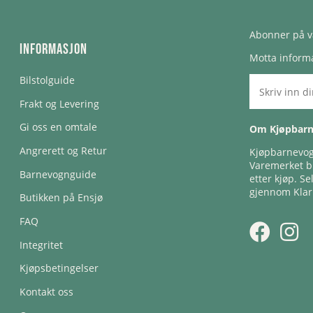
Abonner på v
Informasjon
Motta informa
Bilstolguide
Frakt og Levering
Gi oss en omtale
Om Kjøpbar
Angrerett og Retur
Kjøpbarnevogn
Varemerket bl
Barnevognguide
etter kjøp. Se
gjennom Klar
Butikken på Ensjø
FAQ
Integritet
Kjøpsbetingelser
Kontakt oss