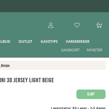
ILBUD
OUTLET
GAVETIPS
VAREMERKER
GAVEKORT
NYHETER
 Beige
ni 3D Jersey Light Beige
Kjøp
Lagerstatus:
På Lager - 2-5 dager