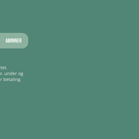
Abonner
tet.
ør, under og
er betaling