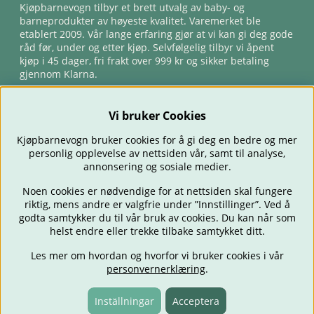
Kjøpbarnevogn tilbyr et brett utvalg av baby- og
barneprodukter av høyeste kvalitet. Varemerket ble
etablert 2009. Vår lange erfaring gjør at vi kan gi deg gode
råd før, under og etter kjøp. Selvfølgelig tilbyr vi åpent
kjøp i 45 dager, fri frakt over 999 kr og sikker betaling
gjennom Klarna.
Vi bruker Cookies
Kjøpbarnevogn bruker cookies for å gi deg en bedre og mer
personlig opplevelse av nettsiden vår, samt til analyse,
annonsering og sosiale medier.
Noen cookies er nødvendige for at nettsiden skal fungere
riktig, mens andre er valgfrie under ”Innstillinger”. Ved å
BARNEVOGNER
BILSTOLER
BABY
SPISE & MATE
REISE
godta samtykker du til vår bruk av cookies. Du kan når som
FORELDRE
BARNEROMMET
LEKER
TILBUD
OUTLET
helst endre eller trekke tilbake samtykket ditt.
GAVETIPS
Les mer om hvordan og hvorfor vi bruker cookies i vår
personvernerklæring
.
Inställningar
Acceptera