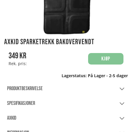
Axkid Sparketrekk Bakovervendt
349
kr
Kjøp
Rek. pris:
Lagerstatus:
På Lager - 2-5 dager
PRODUKTBESKRIVELSE
SPESIFIKASJONER
AXKID