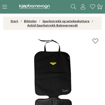
Start
Bilstoler
Sparketrekk og setebeskyttere
Axkid Sparketrekk Bakovervendt
Axkid Sparketrekk Bakovervendt