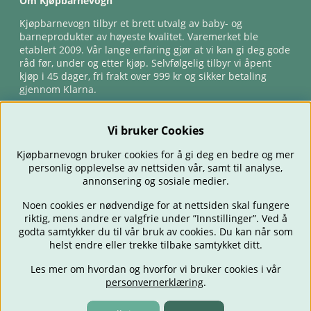
Om Kjøpbarnevogn
Kjøpbarnevogn tilbyr et brett utvalg av baby- og
barneprodukter av høyeste kvalitet. Varemerket ble
etablert 2009. Vår lange erfaring gjør at vi kan gi deg gode
råd før, under og etter kjøp. Selvfølgelig tilbyr vi åpent
kjøp i 45 dager, fri frakt over 999 kr og sikker betaling
gjennom Klarna.
Vi bruker Cookies
Kjøpbarnevogn bruker cookies for å gi deg en bedre og mer
personlig opplevelse av nettsiden vår, samt til analyse,
annonsering og sosiale medier.
Noen cookies er nødvendige for at nettsiden skal fungere
riktig, mens andre er valgfrie under ”Innstillinger”. Ved å
BARNEVOGNER
BILSTOLER
BABY
SPISE & MATE
REISE
godta samtykker du til vår bruk av cookies. Du kan når som
FORELDRE
BARNEROMMET
LEKER
TILBUD
OUTLET
helst endre eller trekke tilbake samtykket ditt.
GAVETIPS
Les mer om hvordan og hvorfor vi bruker cookies i vår
personvernerklæring
.