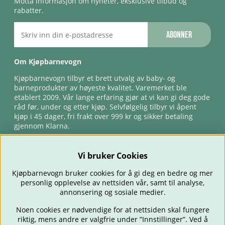
Motta informasjon om nyheter, eksklusive tilbud og
rabatter.
Abonner
Om Kjøpbarnevogn
Kjøpbarnevogn tilbyr et brett utvalg av baby- og
barneprodukter av høyeste kvalitet. Varemerket ble
etablert 2009. Vår lange erfaring gjør at vi kan gi deg gode
råd før, under og etter kjøp. Selvfølgelig tilbyr vi åpent
kjøp i 45 dager, fri frakt over 999 kr og sikker betaling
gjennom Klarna.
Vi bruker Cookies
Kjøpbarnevogn bruker cookies for å gi deg en bedre og mer
personlig opplevelse av nettsiden vår, samt til analyse,
annonsering og sosiale medier.
Noen cookies er nødvendige for at nettsiden skal fungere
riktig, mens andre er valgfrie under ”Innstillinger”. Ved å
BARNEVOGNER
BILSTOLER
BABY
SPISE & MATE
REISE