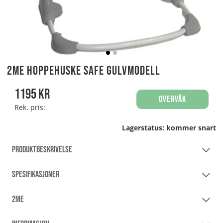
2Me Hoppehuske Safe Gulvmodell
1195
kr
Overvåk
Rek. pris:
Lagerstatus:
kommer snart
PRODUKTBESKRIVELSE
SPESIFIKASJONER
2ME