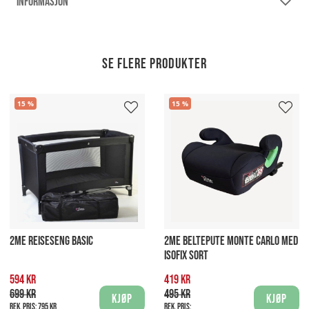
INFORMASJON
Se flere produkter
15
15
2ME REISESENG BASIC
2ME BELTEPUTE MONTE CARLO MED
ISOFIX SORT
594 kr
419 kr
699 kr
495 kr
Kjøp
Kjøp
Rek. pris:
795 kr
Rek. pris: