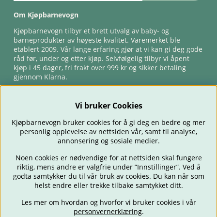
Om Kjøpbarnevogn
Kjøpbarnevogn tilbyr et brett utvalg av baby- og
barneprodukter av høyeste kvalitet. Varemerket ble
etablert 2009. Vår lange erfaring gjør at vi kan gi deg gode
råd før, under og etter kjøp. Selvfølgelig tilbyr vi åpent
kjøp i 45 dager, fri frakt over 999 kr og sikker betaling
gjennom Klarna.
Vi bruker Cookies
Kjøpbarnevogn bruker cookies for å gi deg en bedre og mer
personlig opplevelse av nettsiden vår, samt til analyse,
annonsering og sosiale medier.
Noen cookies er nødvendige for at nettsiden skal fungere
riktig, mens andre er valgfrie under ”Innstillinger”. Ved å
BARNEVOGNER
BILSTOLER
BABY
SPISE & MATE
REISE
godta samtykker du til vår bruk av cookies. Du kan når som
FORELDRE
BARNEROMMET
LEKER
TILBUD
OUTLET
helst endre eller trekke tilbake samtykket ditt.
GAVETIPS
Les mer om hvordan og hvorfor vi bruker cookies i vår
personvernerklæring
.