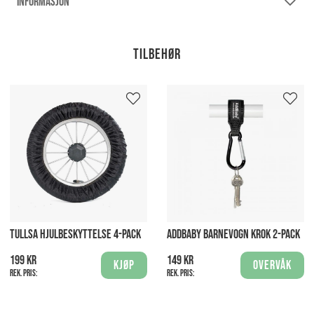
INFORMASJON
Tilbehør
TULLSA HJULBESKYTTELSE 4-PACK
ADDBABY BARNEVOGN KROK 2-PACK
199 kr
149 kr
Kjøp
Overvåk
Rek. pris:
Rek. pris: