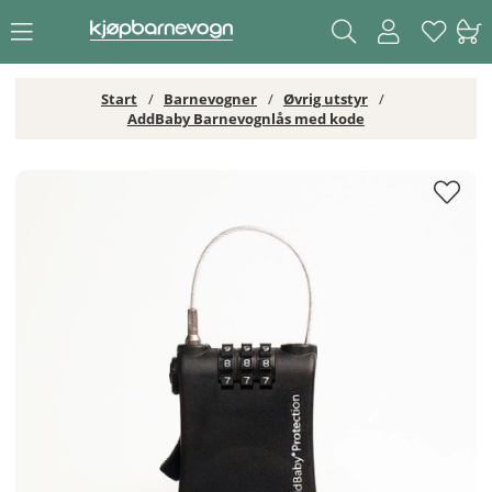
Start
Barnevogner
Øvrig utstyr
AddBaby Barnevognlås med kode
AddBaby Barnevognlås med kode