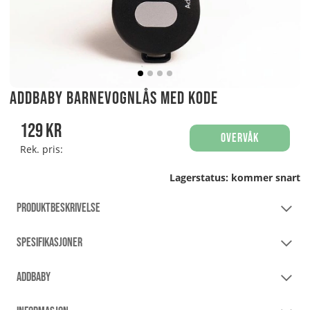
AddBaby Barnevognlås med kode
129
kr
Overvåk
Rek. pris:
Lagerstatus:
kommer snart
PRODUKTBESKRIVELSE
SPESIFIKASJONER
ADDBABY