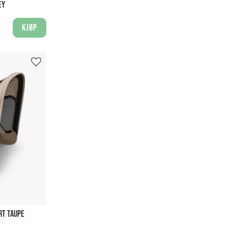
EY
Kjøp
RT TAUPE